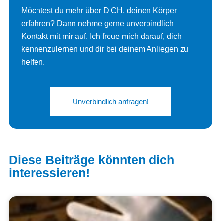
Möchtest du mehr über DICH, deinen Körper
erfahren? Dann nehme gerne unverbindlich
Kontakt mit mir auf. Ich freue mich darauf, dich
kennenzulernen und dir bei deinem Anliegen zu
helfen.
Unverbindlich anfragen!
Diese Beiträge könnten dich
interessieren!