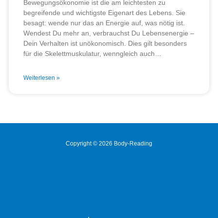
Bewegungsökonomie ist die am leichtesten zu
begreifende und wichtigste Eigenart des Lebens. Sie
besagt: wende nur das an Energie auf, was nötig ist.
Wendest Du mehr an, verbrauchst Du Lebensenergie –
Dein Verhalten ist unökonomisch. Dies gilt besonders
für die Skelettmuskulatur, wenngleich auch…
Weiterlesen »
Copyright © 2026 Body-Reading